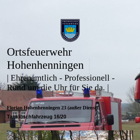
Ortsfeuerwehr
Hohenhenningen
| Ehrenamtlich - Professionell -
Rund um die Uhr für Sie da. |
Florian Hohenhenningen 23 (außer Dienst)
Tanklöschfahrzeug 16/20