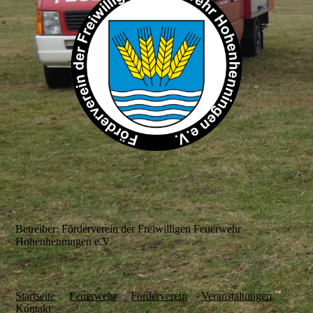
Betreiber: Förderverein der Freiwilligen Feuerwehr
Hohenhenningen e.V.
Startseite
Feuerwehr
Förderverein
Veranstaltungen
Kontakt