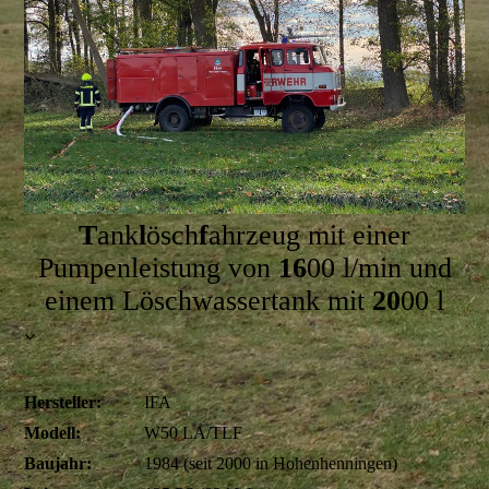
T
ank
l
ösch
f
ahrzeug mit einer
Pumpenleistung von
16
00 l/min und
einem Löschwassertank mit
20
00 l
Hersteller:
IFA
Modell:
W50 LA/TLF
Baujahr:
1984 (seit 2000 in Hohenhenningen)