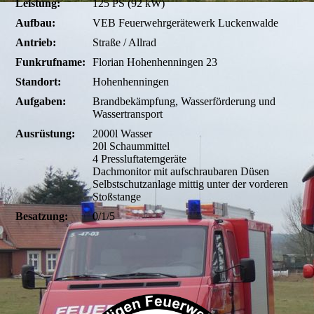
Leistung:
125 PS (92 kW)
Aufbau:
VEB Feuerwehrgerätewerk Luckenwalde
Antrieb:
Straße / Allrad
Funkrufname:
Florian Hohenhenningen 23
Standort:
Hohenhenningen
Aufgaben:
Brandbekämpfung, Wasserförderung und
Wassertransport
Ausrüstung:
2000l Wasser
20l Schaummittel
4 Pressluftatemgeräte
Dachmonitor mit aufschraubaren Düsen
Selbstschutzanlage mittig unter der vorderen
Stoßstange
Besatzung:
0/1/5