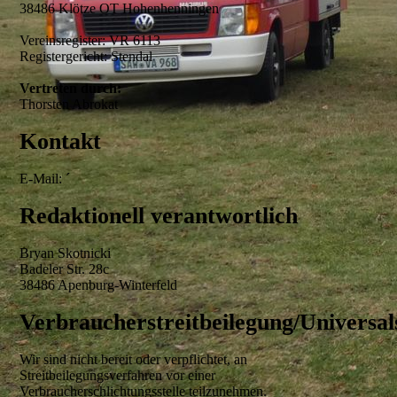
38486 Klötze OT Hohenhenningen
Vereinsregister: VR 6113
Registergericht: Stendal
Vertreten durch:
Thorsten Abrokat
Kontakt
E-Mail: ´
Redaktionell verantwortlich
Bryan Skotnicki
Badeler Str. 28c
38486 Apenburg-Winterfeld
Verbraucherstreitbeilegung/Universals
Wir sind nicht bereit oder verpflichtet, an
Streitbeilegungsverfahren vor einer
Verbraucherschlichtungsstelle teilzunehmen.